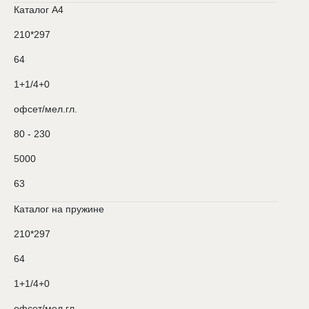
Каталог А4
210*297
64
1+1/4+0
офсет/мел.гл.
80 - 230
5000
63
Каталог на пружине
210*297
64
1+1/4+0
офсет/мел.гл.