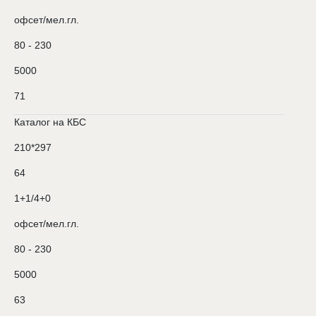
офсет/мел.гл.
80 - 230
5000
71
Каталог на КБС
210*297
64
1+1/4+0
офсет/мел.гл.
80 - 230
5000
63