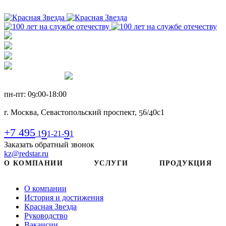
пн-пт: 0
:00-1
8
:00
9
г. Москва, Севастопольский проспект,
6
/
0с1
5
4
+7 495
9
9
1
1-21-
1
Заказать обратный звонок
kz@redstar.ru
О КОМПАНИИ
УСЛУГИ
ПРОДУКЦИЯ
О компании
История и достижения
Красная Звезда
Руководство
Вакансии