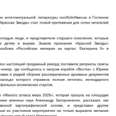
интеллектуальной литературы non/fictioNвесна в Гостином
Красная Звезда» стал точкой притяжения для сотен читателей
.
олодые люди, и представители старшего поколения, которые
м детям и внукам. Знаком признания «Красной Звезды»
льбома «Российская империя на картах: Екатерина II» в
смос настоящий продажный рекорд поставили репринты газеты
 номер, где сообщалось о запуске корабля «Восток» с Юрием
тавки и редкий сборник рассекреченных архивных документов
раницах которого отражена полная летопись легендарного
фальных космических стартов.
я «Малого атласа мира 2026», которая прошла на площадке
мии военных наук Александр Запорожченко, рассказал, как
венной картографической основе, и представил другие
рые из участников мероприятия не только выразили желание
 будущем новый атлас Новороссии.