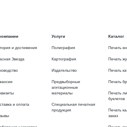
компании
Услуги
Каталог
тория и достижения
Полиграфия
Печать кн
асная Звезда
Картография
Печать ж
ководство
Издательство
Печать ка
кансии
Предвыборные
Печать б
агитационные
квизиты
материалы
Печать ли
буклетов
ставка и оплата
Специальная печатная
продукция
Печать к
зывы
заказ