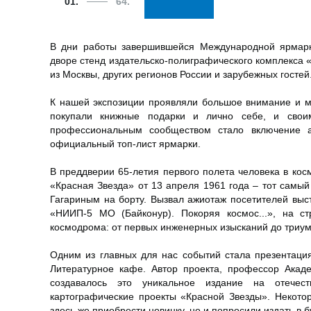
01.
64.
В дни работы завершившейся Международной ярмарки 
дворе стенд издательско-полиграфического комплекса «
из Москвы, других регионов России и зарубежных гостей
К нашей экспозиции проявляли большое внимание и м
покупали книжные подарки и лично себе, и свои
профессиональным сообществом стало включение а
официальный топ-лист ярмарки.
В преддверии 65-летия первого полета человека в ко
«Красная Звезда» от 13 апреля 1961 года – тот самый
Гагариным на борту. Вызвал ажиотаж посетителей выс
«НИИП-5 МО (Байконур). Покоряя космос...», на ст
космодрома: от первых инженерных изысканий до триум
Одним из главных для нас событий стала презентаци
Литературное кафе. Автор проекта, профессор Акаде
создавалось это уникальное издание на отечест
картографические проекты «Красной Звезды». Некото
здесь же приобрести новинку, но и попросили издать в