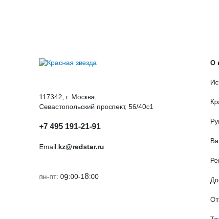
О 
Ис
117342, г. Москва,
Кр
Севастопольский проспект, 56/40с1
Ру
+7 495 191-21-91
Ва
Email:
kz@redstar.ru
Ре
8
пн-пт: 0
:00-1
:00
9
До
От