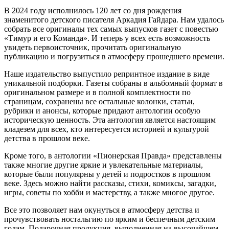
В 2024 году исполнилось 120 лет со дня рождения
знаменитого детского писателя Аркадия Гайдара. Нам удалось
собрать все оригиналы тех самых выпусков газет с повестью
«Тимур и его Команда». И теперь у всех есть возможность
увидеть первоисточник, прочитать оригинальную
публикацию и погрузиться в атмосферу прошедшего времени.
Наше издательство выпустило репринтное издание в виде
уникальной подборки. Газеты собраны в альбомный формат в
оригинальном размере и в полной комплектности по
страницам, сохранены все остальные колонки, статьи,
рубрики и анонсы, которые придают антологии особую
историческую ценность. Эта антология является настоящим
кладезем для всех, кто интересуется историей и культурой
детства в прошлом веке.
Кроме того, в антологии «Пионерская Правда» представлены
также многие другие яркие и увлекательные материалы,
которые были популярны у детей и подростков в прошлом
веке. Здесь можно найти рассказы, стихи, комиксы, загадки,
игры, советы по хобби и мастерству, а также многое другое.
Все это позволяет нам окунуться в атмосферу детства и
прочувствовать ностальгию по ярким и беспечным детским
годам. Подарочная продукция, выполненная на высочайшем