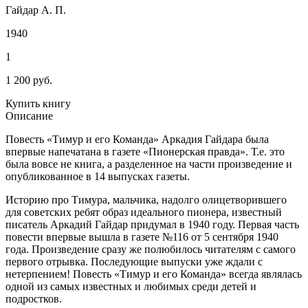
Гайдар А. П.
1940
1
1 200 руб.
Купить книгу
Описание
Повесть «Тимур и его Команда» Аркадия Гайдара была
впервые напечатана в газете «Пионерская правда». Т.е. это
была вовсе не книга, а разделенное на части произведение и
опубликованное в 14 выпусках газеты.
Историю про Тимура, мальчика, надолго олицетворившего
для советских ребят образ идеального пионера, известный
писатель Аркадий Гайдар придумал в 1940 году. Первая часть
повести впервые вышла в газете №116 от 5 сентября 1940
года. Произведение сразу же полюбилось читателям с самого
первого отрывка. Последующие выпуски уже ждали с
нетерпением! Повесть «Тимур и его Команда» всегда являлась
одной из самых известных и любимых среди детей и
подростков.